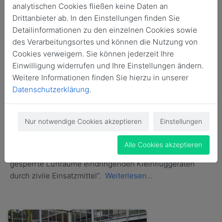
analytischen Cookies fließen keine Daten an
Drittanbieter ab. In den Einstellungen finden Sie
Detailinformationen zu den einzelnen Cookies sowie
des Verarbeitungsortes und können die Nutzung von
Cookies verweigern. Sie können jederzeit Ihre
Einwilligung widerrufen und Ihre Einstellungen ändern.
Weitere Informationen finden Sie hierzu in unserer
Datenschutzerklärung
.
25. Juli 2023
Nur notwendige Cookies akzeptieren
Einstellungen
Öffentliche Abschlusspräsentation
Drohnenabfangsystem „FALKE“
Alle Cookies akzeptieren
FALKE steht für „Fähigkeit des Abfangens von in
gesperrte Lufträume eindringenden Kleinfluggeräten
durch zivile Einsatzmittel“.
Weiterlesen...