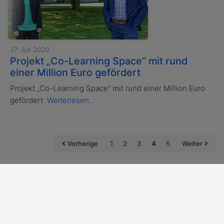
27. Juli 2020
Projekt „Co-Learning Space“ mit rund
einer Million Euro gefördert
Projekt „Co-Learning Space“ mit rund einer Million Euro
gefördert
Weiterlesen...
(current)
Vorherige
1
2
3
4
5
Weiter
Impressum
Datenschutzerklärung
Cookies
Copyright © 2026 Helmut-Schmidt-Universität/Universität der
Bundeswehr Hamburg, Hamburg
Powered by Alumnii