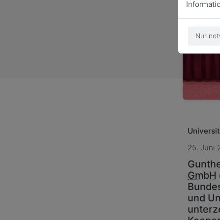
Informati
Nur not
Universi
25. Juni
Gunthe
GmbH
Bundes
und Un
unterze