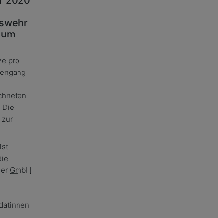
r 2020
s
eswehr
 zum
ze pro
iengang
s
ichneten
. Die
 zur
ist
die
der
GmbH
datinnen
n