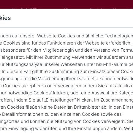
(current)
Herzlich Willkommen
Über uns
Kontakt
Veranstal
kies
nden auf unserer Webseite Cookies und ähnliche Technologien
 Cookies sind für das Funktionieren der Webseite erforderlich,
sbesondere für den Mitgliederlogin und den Versand von Formu
ersität kooperiert mit Autobahn
eingesetzt. Mit Ihrer Zustimmung verwenden wir außerdem ana
ur Nutzungsanalyse unserer Webseiten unter hsu-hh-alumni.d
Zurück
27. Juli 2020
 In diesem Fall gilt Ihre Zustimmmung zum Einsatz dieser Cook
sgrundlage für die Verarbeitung Ihrer Daten. Sie können entwede
n Cookies akzeptieren oder verweigern, indem Sie auf „alle akze
„nur notwendige Cookies“ klicken, oder eine Auswahl pro Katego
reffen, indem Sie auf „Einstellungen“ klicken. Im Zusammenhang
hen Cookies fließen keine Daten an Drittanbieter ab. In den Eins
e Detailinformationen zu den einzelnen Cookies sowie des
ungsortes und können die Nutzung von Cookies verweigern. Si
 Ihre Einwilligung widerrufen und Ihre Einstellungen ändern. Wei