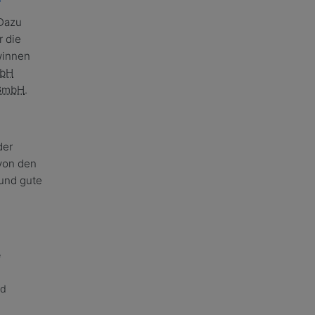
 Dazu
r die
winnen
bH
GmbH
.
der
von den
 und gute
e
nd