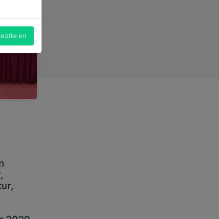
zeptieren
n
,
ur,