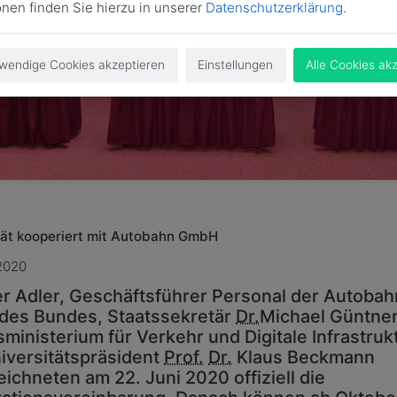
onen finden Sie hierzu in unserer
Datenschutzerklärung
.
wendige Cookies akzeptieren
Einstellungen
Alle Cookies ak
tät kooperiert mit Autobahn GmbH
 2020
r Adler, Geschäftsführer Personal der Autobah
des Bundes, Staatssekretär
Dr.
Michael Güntner
ministerium für Verkehr und Digitale Infrastrukt
iversitätspräsident
Prof.
Dr.
Klaus Beckmann
ichneten am 22. Juni 2020 offiziell die