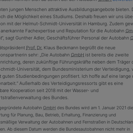
hten jungen Menschen attraktive Ausbildungsangebote bieten.
ch die Möglichkeit eines Studiums. Deshalb freuen wir uns übe
ion mit der Helmut-Schmidt-Universität in Hamburg. Zudem ge
t anerkannte Fachexpertise und Reputation für die Autobahn
Gm
“, sagt Gunther Adler, Geschäftsführer Personal der Autobahn
ätspräsident
Prof.
Dr.
Klaus Beckmann begrüßt die neue
ionspartnerin sehr: „Die Autobahn
GmbH
ist bereits die zweite
nrichtung, deren zukünftige Führungskräfte neben dem Träger 
chmidt-Universität, dem Bundesministerium der Verteidigung, 
 guten Studienbedingungen profitiert. Ich hoffe auf eine lange
arbeit.“ Außerhalb des Verteidigungsressorts gibt es eine
bare Kooperation seit 2018 mit der Wasser- und
hrtstraßenverwaltung des Bundes.
 gegründete Autobahn
GmbH
des Bundes wird am 1. Januar 2021 di
tung für Planung, Bau, Betrieb, Erhaltung, Finanzierung und
mäßige Verwaltung der Autobahnen und Fernstraßen in Deutschla
n. Ab diesem Datum werden die Bundesautobahnen nicht mehr in