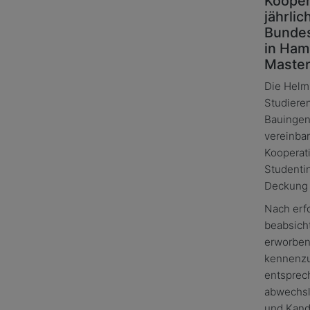
Kooper
jährli
Bundes
in Ham
Master
Die Helmu
Studiere
Bauingen
vereinba
Kooperat
Studenti
Deckung 
Nach erf
beabsich
erworben
kennenzu
entsprec
abwechsl
und Kand