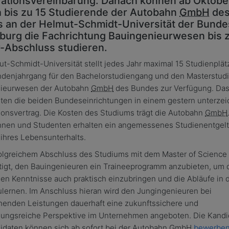
ationsvereinbarung. Danach können ab Oktobe
ch bis zu 15 Studierende der Autobahn
GmbH
de
 an der Helmut-Schmidt-Universität der Bund
burg die Fachrichtung Bauingenieurwesen bis
-Abschluss studieren.
t-Schmidt-Universität stellt jedes Jahr maximal 15 Studienplät
ndenjahrgang für den Bachelorstudiengang und den Masterstud
ieurwesen der Autobahn
GmbH
des Bundes zur Verfügung. Da
rten die beiden Bundeseinrichtungen in einem gestern unterze
ionsvertrag. Die Kosten des Studiums trägt die Autobahn
GmbH
nnen und Studenten erhalten ein angemessenes Studienentgelt
ihres Lebensunterhalts.
olgreichem Abschluss des Studiums mit dem Master of Science 
tigt, den Bauingenieuren ein Traineeprogramm anzubieten, um 
en Kenntnisse auch praktisch einzubringen und die Abläufe in 
lernen. Im Anschluss hieran wird den Jungingenieuren bei
henden Leistungen dauerhaft eine zukunftssichere und
ungsreiche Perspektive im Unternehmen angeboten. Die Kandi
idaten können sich ab sofort bei der Autobahn
GmbH
bewerbe