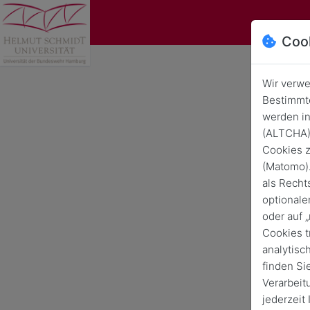
Coo
Wir verwe
Bestimmte
werden in
Univ
(ALTCHA) 
Cookies z
(Matomo).
als Recht
optionale
oder auf 
Cookies t
analytisc
finden Si
Verarbeit
jederzeit