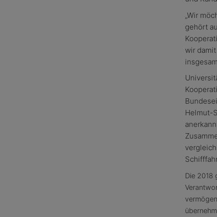
„Wir möc
gehört au
Kooperat
wir dami
insgesamt
Universit
Kooperat
Bundesei
Helmut-S
anerkannt
Zusammen
vergleich
Schifffa
Die 2018
Verantwor
vermögens
übernehme