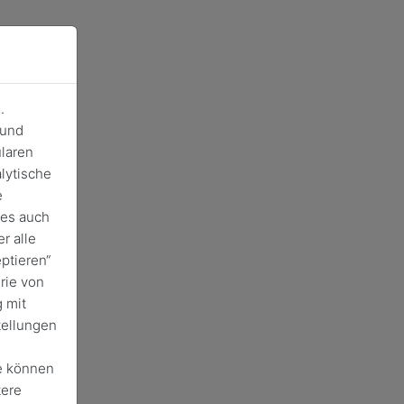
.
 und
laren
lytische
e
ies auch
r alle
ptieren“
rie von
 mit
tellungen
e können
tere