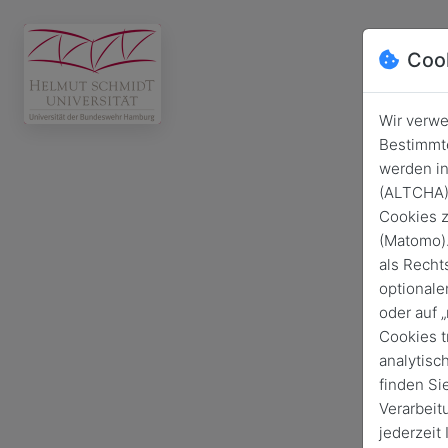
Coo
Wir verwe
Bestimmte
werden in
(ALTCHA) 
Cookies z
(Matomo).
als Recht
optionale
oder auf 
Cookies t
analytisc
finden Si
Verarbeit
jederzeit