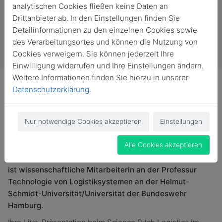
analytischen Cookies fließen keine Daten an
Drittanbieter ab. In den Einstellungen finden Sie
Detailinformationen zu den einzelnen Cookies sowie
des Verarbeitungsortes und können die Nutzung von
Cookies verweigern. Sie können jederzeit Ihre
Einwilligung widerrufen und Ihre Einstellungen ändern.
Weitere Informationen finden Sie hierzu in unserer
Datenschutzerklärung
.
Nur notwendige Cookies akzeptieren
Einstellungen
Mit ihrer Masterarbeit zu dem roboterbasierten
Kommisioniersystem „Greif and Drive“ gewann Lara
Alle Cookies akzeptieren
Nehrke den Young Professionals Award Logistics (YPAL)
von der Logistik-Initiative Hamburg (LIHH). Lara Nehrke
ist wissenschaftliche Mitarbeiterin an der Professur
Technologie von Logistiksystemen an der Helmut-
Schmidt-Universität/Universität der Bundeswehr
Hamburg.