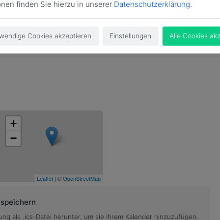
onen finden Sie hierzu in unserer
Datenschutzerklärung
.
wendige Cookies akzeptieren
Einstellungen
Alle Cookies ak
+
−
Leaflet
| ©
OpenStreetMap
 speichern
ung als .ics-Datei herunter, um sie Ihrem Kalender hinzuzufügen.