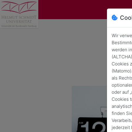
Coo
Wir verwe
Bestimmte
werden in
(ALTCHA) 
Cookies z
(Matomo).
als Recht
optionale
oder auf 
Cookies t
analytisc
finden Si
Verarbeit
jederzeit