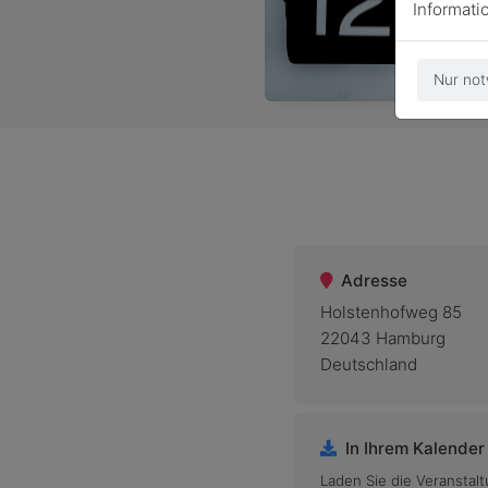
Informati
Nur not
Adresse
Holstenhofweg 85
22043 Hamburg
Deutschland
In Ihrem Kalender
Laden Sie die Veranstalt