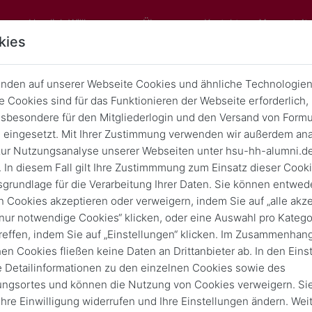
Herzlich Willkommen
Über uns
Kontakt
Veranstalt
kies
nden auf unserer Webseite Cookies und ähnliche Technologien
Hamburg
 Cookies sind für das Funktionieren der Webseite erforderlich,
Save the date: Open-Campus 202
sbesondere für den Mitgliederlogin und den Versand von Formu
eingesetzt. Mit Ihrer Zustimmung verwenden wir außerdem ana
ur Nutzungsanalyse unserer Webseiten unter hsu-hh-alumni.d
20. Juni 2026
von
10:00
17:00
 In diesem Fall gilt Ihre Zustimmmung zum Einsatz dieser Cook
sgrundlage für die Verarbeitung Ihrer Daten. Sie können entwede
n Cookies akzeptieren oder verweigern, indem Sie auf „alle akze
„nur notwendige Cookies“ klicken, oder eine Auswahl pro Katego
reffen, indem Sie auf „Einstellungen“ klicken. Im Zusammenhang
Vergangene Vera
hen Cookies fließen keine Daten an Drittanbieter ab. In den Eins
e Detailinformationen zu den einzelnen Cookies sowie des
ungsortes und können die Nutzung von Cookies verweigern. Si
 Ihre Einwilligung widerrufen und Ihre Einstellungen ändern. Wei